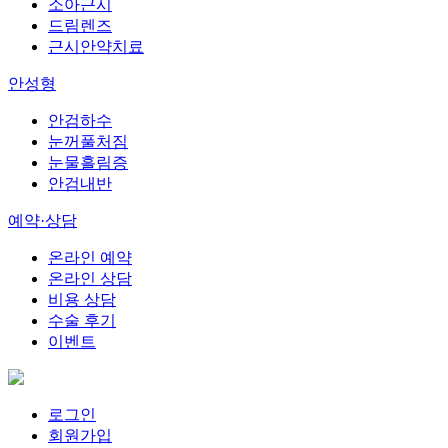
소아근시
드림렌즈
근시안약치료
안성형
안검하수
눈꺼풀처짐
눈물흘림증
안검내반
예약·상담
온라인 예약
온라인 상담
비용 상담
수술 후기
이벤트
로그인
회원가입