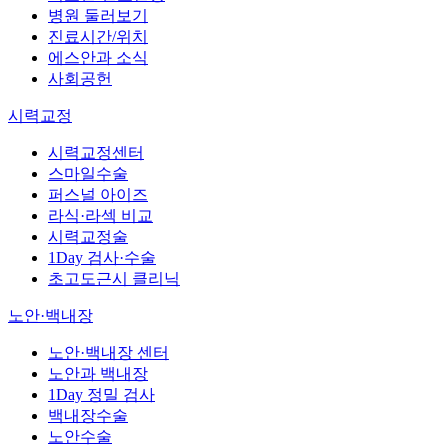
병원 둘러보기
진료시간/위치
에스안과 소식
사회공헌
시력교정
시력교정센터
스마일수술
퍼스널 아이즈
라식·라섹 비교
시력교정술
1Day 검사·수술
초고도근시 클리닉
노안·백내장
노안·백내장 센터
노안과 백내장
1Day 정밀 검사
백내장수술
노안수술