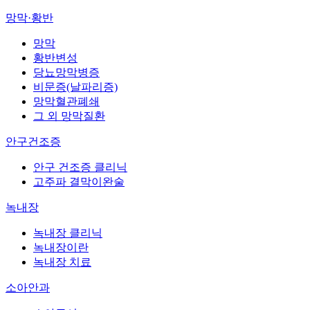
망막·황반
망막
황반변성
당뇨망막병증
비문증(날파리증)
망막혈관폐쇄
그 외 망막질환
안구건조증
안구 건조증 클리닉
고주파 결막이완술
녹내장
녹내장 클리닉
녹내장이란
녹내장 치료
소아안과