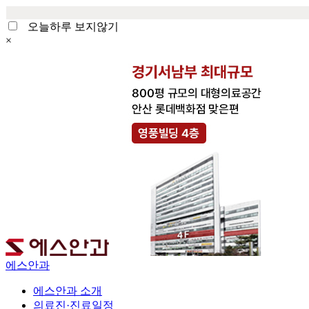
오늘하루 보지않기
×
에스안과
에스안과 소개
의료진·진료일정