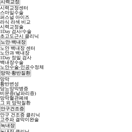
시력교정
시력교정센터
스마일수술
퍼스널 아이즈
라식 라섹 비교
시력교정술
1Day 검사/수술
초고도근시 클리닉
노안·백내장
노안 백내장 센터
노안과 백내장
1Day 정밀 검사
백내장수술
노안수술-인공수정체
망막·황반질환
망막
황반변성
당뇨망막병증
비문증(날파리증)
망막혈관폐쇄
그 외 망막질환
안구건조증
안구 건조증 클리닉
고주파 결막이완술
녹내장
녹내장 클리닉