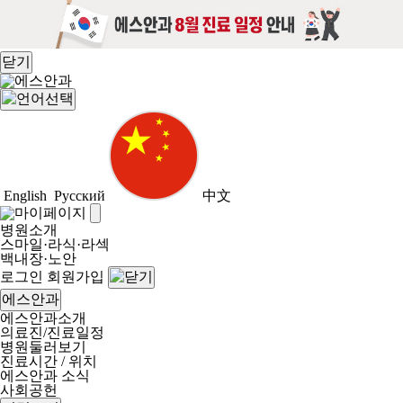
닫기
English
Русский
中文
병원소개
스마일·라식·라섹
백내장·노안
로그인
회원가입
에스안과
에스안과소개
의료진/진료일정
병원둘러보기
진료시간 / 위치
에스안과 소식
사회공헌