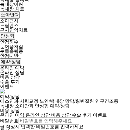
녹내장이란
녹내장 치료
소아안과
소아근시
드림렌즈
근시안약치료
안성형
안검하수
눈꺼풀처짐
눈물흘림증
안검내반
예약·상담
온라인 예약
온라인 상담
비용 상담
수술 후기
이벤트
예약/상담
에스안과
시력교정
노안/백내장
망막/황반질환
안구건조증
녹내장
소아안과
안성형
예약/상담
비용 상담
온라인 예약
온라인 상담
비용 상담
수술 후기
이벤트
비밀번호
글 작성시 입력한 비밀번호를 입력하세요.