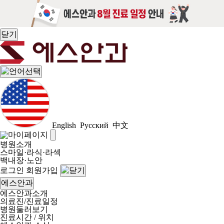
닫기
English
Русский
中文
병원소개
스마일·라식·라섹
백내장·노안
로그인
회원가입
에스안과
에스안과소개
의료진/진료일정
병원둘러보기
진료시간 / 위치