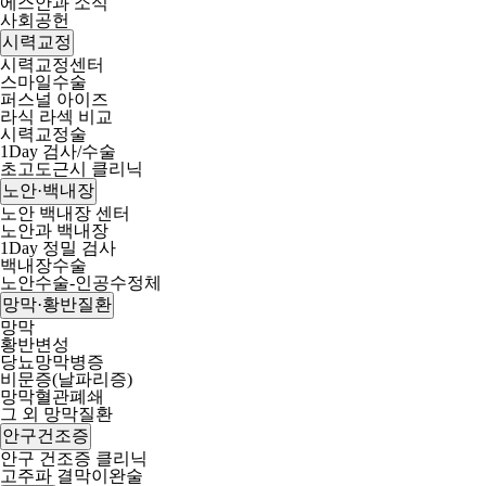
에스안과 소식
사회공헌
시력교정
시력교정센터
스마일수술
퍼스널 아이즈
라식 라섹 비교
시력교정술
1Day 검사/수술
초고도근시 클리닉
노안·백내장
노안 백내장 센터
노안과 백내장
1Day 정밀 검사
백내장수술
노안수술-인공수정체
망막·황반질환
망막
황반변성
당뇨망막병증
비문증(날파리증)
망막혈관폐쇄
그 외 망막질환
안구건조증
안구 건조증 클리닉
고주파 결막이완술