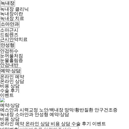
녹내장
녹내장 클리닉
녹내장이란
녹내장 치료
소아안과
소아근시
드림렌즈
근시안약치료
안성형
안검하수
눈꺼풀처짐
눈물흘림증
안검내반
예약·상담
온라인 예약
온라인 상담
비용 상담
수술 후기
이벤트
예약/상담
에스안과
시력교정
노안/백내장
망막/황반질환
안구건조증
녹내장
소아안과
안성형
예약/상담
비용 상담
온라인 예약
온라인 상담
비용 상담
수술 후기
이벤트