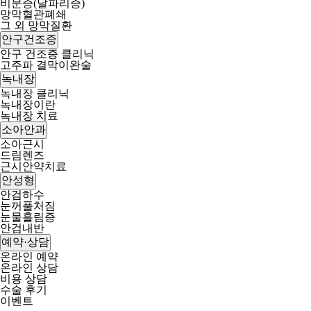
비문증(날파리증)
망막혈관폐쇄
그 외 망막질환
안구건조증
안구 건조증 클리닉
고주파 결막이완술
녹내장
녹내장 클리닉
녹내장이란
녹내장 치료
소아안과
소아근시
드림렌즈
근시안약치료
안성형
안검하수
눈꺼풀처짐
눈물흘림증
안검내반
예약·상담
온라인 예약
온라인 상담
비용 상담
수술 후기
이벤트