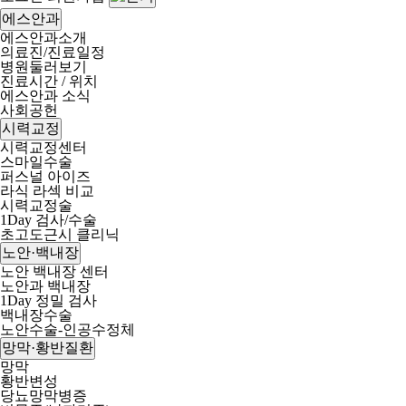
에스안과
에스안과소개
의료진/진료일정
병원둘러보기
진료시간 / 위치
에스안과 소식
사회공헌
시력교정
시력교정센터
스마일수술
퍼스널 아이즈
라식 라섹 비교
시력교정술
1Day 검사/수술
초고도근시 클리닉
노안·백내장
노안 백내장 센터
노안과 백내장
1Day 정밀 검사
백내장수술
노안수술-인공수정체
망막·황반질환
망막
황반변성
당뇨망막병증