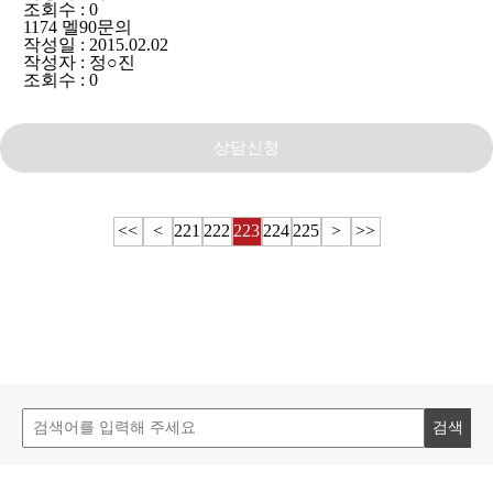
조회수 : 0
1174
멜90문의
작성일 : 2015.02.02
작성자 : 정○진
조회수 : 0
상담신청
<<
<
221
222
223
224
225
>
>>
검색