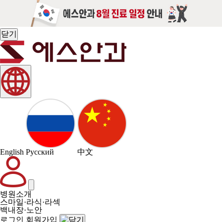
닫기
English
Русский
中文
병원소개
스마일·라식·라섹
백내장·노안
로그인
회원가입