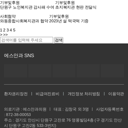
기부및후원
기부및후원
단원구 노인복지관 감사패 수여
초지복지관 현판 전달식
사회협약
기부및후원
와동종합사회복지관과 협약
2023년 설 떡국떡 기증
1
2
3
4
5
>
>>
검색
에스안과 SNS
환자권리장전
ㅣ
비급여진료비
ㅣ
개인정보 처리방침
ㅣ
이용약관
의료기관 : 에스안과의원
ㅣ
대표 : 김창국 외 3명
ㅣ
사업자등록번호
: 872-38-00053
주소 : 경기도 안산시 단원구 고잔로 76 영풍빌딩4층 (구 경기도 안산
시 단원구 고잔2동 533-3번지)