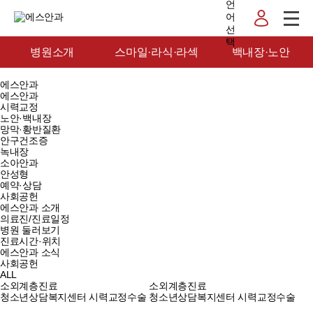
병원소개
스마일·라식·라섹
백내장·노안
에스안과
에스안과
시력교정
노안·백내장
망막·황반질환
안구건조증
녹내장
소아안과
안성형
예약·상담
사회공헌
에스안과 소개
의료진/진료일정
병원 둘러보기
진료시간·위치
에스안과 소식
사회공헌
ALL
소외계층진료
소외계층진료
청소년상담복지센터 시력교정수술
청소년상담복지센터 시력교정수술