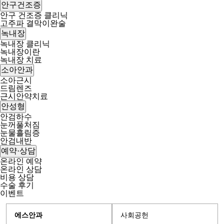
안구건조증
안구 건조증 클리닉
고주파 결막이완술
녹내장
녹내장 클리닉
녹내장이란
녹내장 치료
소아안과
소아근시
드림렌즈
근시안약치료
안성형
안검하수
눈꺼풀처짐
눈물흘림증
안검내반
예약·상담
온라인 예약
온라인 상담
비용 상담
수술 후기
이벤트
에스안과
사회공헌