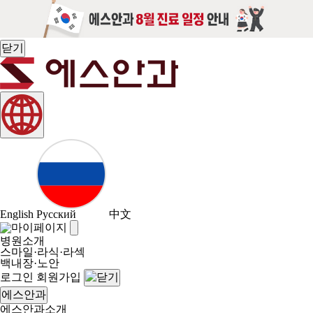
닫기
English
Русский
中文
병원소개
스마일·라식·라섹
백내장·노안
로그인
회원가입
에스안과
에스안과소개