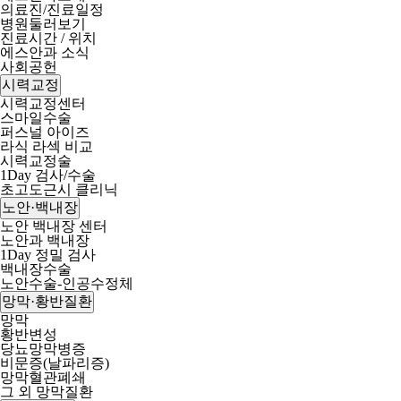
의료진/진료일정
병원둘러보기
진료시간 / 위치
에스안과 소식
사회공헌
시력교정
시력교정센터
스마일수술
퍼스널 아이즈
라식 라섹 비교
시력교정술
1Day 검사/수술
초고도근시 클리닉
노안·백내장
노안 백내장 센터
노안과 백내장
1Day 정밀 검사
백내장수술
노안수술-인공수정체
망막·황반질환
망막
황반변성
당뇨망막병증
비문증(날파리증)
망막혈관폐쇄
그 외 망막질환