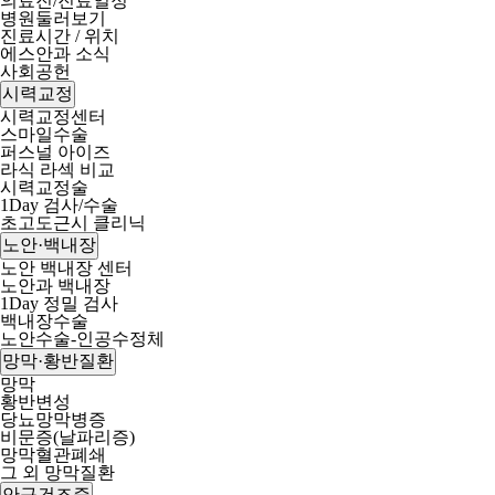
의료진/진료일정
병원둘러보기
진료시간 / 위치
에스안과 소식
사회공헌
시력교정
시력교정센터
스마일수술
퍼스널 아이즈
라식 라섹 비교
시력교정술
1Day 검사/수술
초고도근시 클리닉
노안·백내장
노안 백내장 센터
노안과 백내장
1Day 정밀 검사
백내장수술
노안수술-인공수정체
망막·황반질환
망막
황반변성
당뇨망막병증
비문증(날파리증)
망막혈관폐쇄
그 외 망막질환
안구건조증