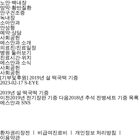
노안·백내장
망막·황반질환
안구건조증
녹내장
소아안과
안성형
예약·상담
사회공헌
에스안과 소개
의료진/진료일정
병원 둘러보기
진료시간·위치
에스안과 소식
사회공헌
사회공헌
[기부및후원] 2019년 설 떡국떡 기증
2023-02-17
S-EYE
2019년 설 떡국떡 기증
이전
2019년 전기장판 기증
다음
2018년 추석 전병세트 기증
목록
에스안과 SNS
환자권리장전
ㅣ
비급여진료비
ㅣ
개인정보 처리방침
ㅣ
이용약관