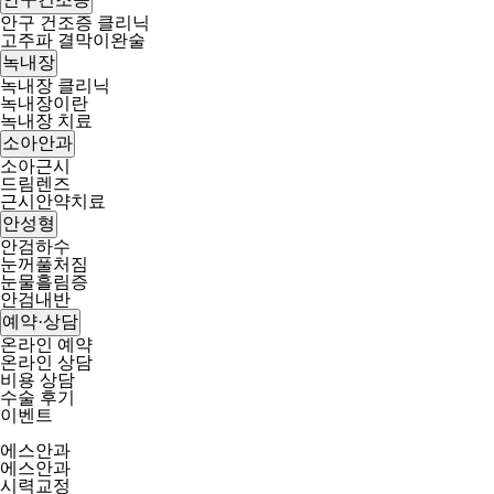
안구 건조증 클리닉
고주파 결막이완술
녹내장
녹내장 클리닉
녹내장이란
녹내장 치료
소아안과
소아근시
드림렌즈
근시안약치료
안성형
안검하수
눈꺼풀처짐
눈물흘림증
안검내반
예약·상담
온라인 예약
온라인 상담
비용 상담
수술 후기
이벤트
에스안과
에스안과
시력교정