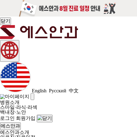
닫기
English
Русский
中文
병원소개
스마일·라식·라섹
백내장·노안
로그인
회원가입
에스안과
에스안과소개