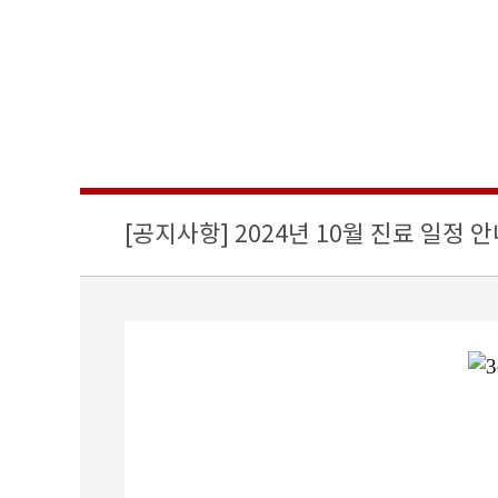
시력교정
의료진/진료일정
노안/백내장
병원 둘러보기
망막/황반질환
진료시간/위치
안구건조증
에스안과 소식
[공지사항] 2024년 10월 진료 일정 
녹내장
사회공헌
소아안과
안성형
예약/상담