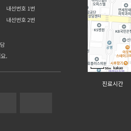
내선번호 1번
내선번호 2번
상담
요.
50m
진료시간