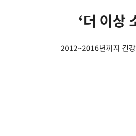
시력교정
노안과 백내장
‘더 이상
노안/백내장
1Day 정밀 검사
망막/황반질환
백내장수술
2012~2016년까지 
안구건조증
노안수술
녹내장
소아안과
안성형
예약/상담