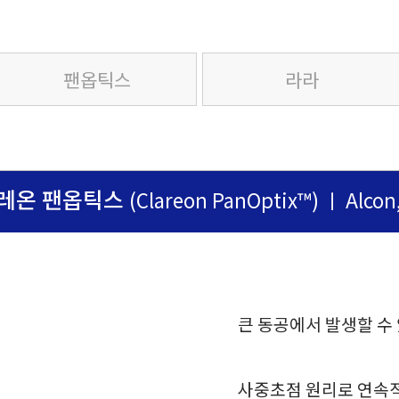
팬옵틱스
라라
레온 팬옵틱스
(Clareon PanOptix™) ㅣ Alcon
큰 동공에서 발생할 수
사중초점 원리로 연속