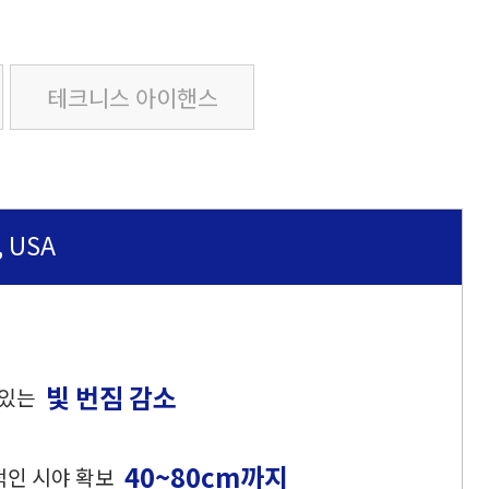
테크니스 아이핸스
, USA
빛 번짐 감소
 있는
40~80cm까지
적인 시야 확보