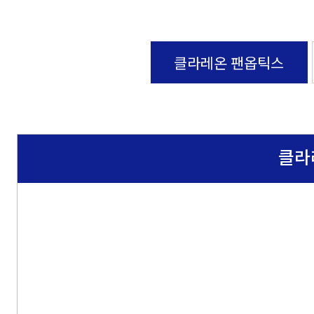
클라레온 팬옵틱스
클라