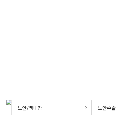
노안/백내장
노안수술
에스안과
노안 백내장 센터