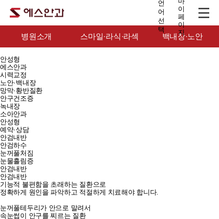
병원소개
스마일·라식·라섹
백내장·노안
안성형
에스안과
시력교정
노안·백내장
망막·황반질환
안구건조증
녹내장
소아안과
안성형
예약·상담
안검내반
안검하수
눈꺼풀처짐
눈물흘림증
안검내반
안검내반
기능적 불편함을 초래하는 질환으로
정확하게 원인을 파악하고 적절하게 치료해야 합니다.
눈꺼풀테두리가 안으로 말려서
속눈썹이 안구를 찌르는 질환