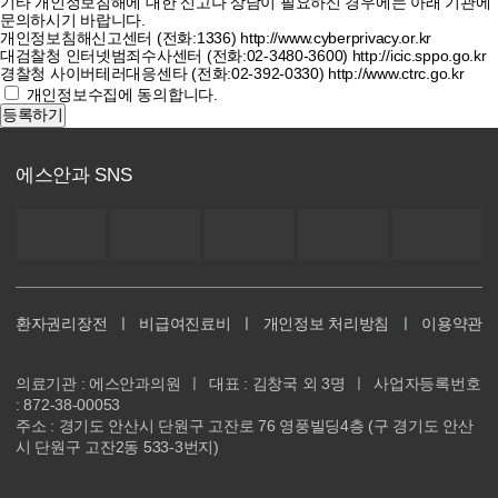
기타 개인정보침해에 대한 신고나 상담이 필요하신 경우에는 아래 기관에
문의하시기 바랍니다.
개인정보침해신고센터 (전화:1336) http://www.cyberprivacy.or.kr
대검찰청 인터넷범죄수사센터 (전화:02-3480-3600) http://icic.sppo.go.kr
경찰청 사이버테러대응센타 (전화:02-392-0330) http://www.ctrc.go.kr
개인정보수집에 동의합니다.
등록하기
에스안과 SNS
환자권리장전
ㅣ
비급여진료비
ㅣ
개인정보 처리방침
ㅣ
이용약관
의료기관 : 에스안과의원
ㅣ
대표 : 김창국 외 3명
ㅣ
사업자등록번호
: 872-38-00053
주소 : 경기도 안산시 단원구 고잔로 76 영풍빌딩4층 (구 경기도 안산
시 단원구 고잔2동 533-3번지)