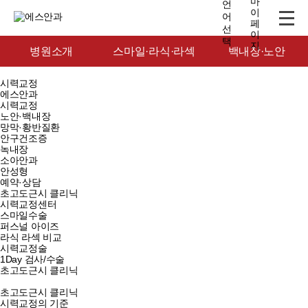
병원소개
스마일·라식·라섹
백내장·노안
시력교정
에스안과
시력교정
노안·백내장
망막·황반질환
안구건조증
녹내장
소아안과
안성형
예약·상담
초고도근시 클리닉
시력교정센터
스마일수술
퍼스널 아이즈
라식 라섹 비교
시력교정술
1Day 검사/수술
초고도근시 클리닉
초고도근시 클리닉
시력교정의 기준