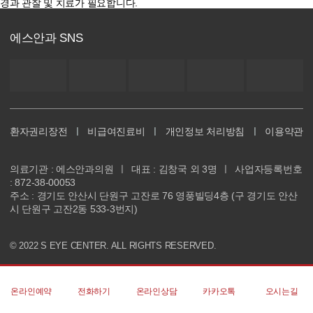
경과 관찰 및 치료가 필요합니다.
에스안과 SNS
환자권리장전
ㅣ
비급여진료비
ㅣ
개인정보 처리방침
ㅣ
이용약관
의료기관 : 에스안과의원
ㅣ
대표 : 김창국 외 3명
ㅣ
사업자등록번호
: 872-38-00053
주소 : 경기도 안산시 단원구 고잔로 76 영풍빌딩4층 (구 경기도 안산
시 단원구 고잔2동 533-3번지)
© 2022 S EYE CENTER. ALL RIGHTS RESERVED.
온라인예약
전화하기
온라인상담
카카오톡
오시는길