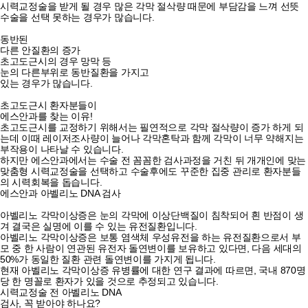
시력교정술을 받게 될 경우 많은 각막 절삭량 때문에 부담감을 느껴 선뜻
수술을 선택 못하는 경우가 많습니다.
동반된
다른 안질환의 증가
초고도근시의 경우 망막 등
눈의 다른부위로 동반질환을 가지고
있는 경우가 많습니다.
초고도근시 환자분들이
에스안과를 찾는 이유!
초고도근시를 교정하기 위해서는 필연적으로 각막 절삭량이 증가
하게 되
는데 이때 레이저조사량이 늘어나 각막혼탁과 함께 각막이 너무 약해지는
부작용이 나타날 수 있습니다.
하지만 에스안과에서는 수술 전 꼼꼼한 검사과정을 거친 뒤 개개인에 맞는
맞춤형 시력교정술을 선택하고 수술후에도 꾸준한 집중 관리로 환자분들
의 시력회복을 돕습니다.
에스안과
아벨리노 DNA 검사
아벨리노 각막이상증은 눈의 각막에 이상단백질이 침착되어 흰 반점이 생
겨 결국은 실명에 이를 수 있는 유전질환입니다.
아벨리노 각막이상증은 보통 염색체 우성유전을 하는 유전질환으로서 부
모 중 한 사람이 연관된 유전자 돌연변이를 보유하고 있다면, 다음 세대의
50%가 동일한 질환 관련 돌연변이를 가지게 됩니다.
현재 아벨리노 각막이상증 유병률에 대한 연구 결과에 따르면, 국내 870명
당 한 명꼴로 환자가 있을 것으로 추정되고 있습니다.
시력교정술 전 아벨리노 DNA
검사, 꼭 받아야 하나요?