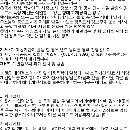
등에서의 다른 법령에 근거규정이 있는 경우
③통계 작성, 학술연구, 시장 조사, 정보 제공 및 공지 안내 메일 발송의 경
우로서 특정 개인을 식별할 수 없는 형태로 제공되는 경우
④정보주체 또는 그 법정대리인이 의사표시를 할 수 없는 상태에 있거나
주소불명 등으로 사전동의를 받을 수 없는 경우로서 정보주체 또는 제3자
의 급박한 생명, 신체, 재산의 이익을 위해 필요한 경우
⑤범죄의 수사와 공소제기 및 유지, 법원의 재판업무 및 형 집행을 위해 필
요한 경우로서 적법한 절차를 거친 경우
2. 제3자 제공기관이 발생 할 경우 별도 동의를 통해 진행됩니다.
3. 제3자 제공동의 철회는 에스안과(031-481-9393),로 요청 가능하며, 동
의 철회 시 즉시 폐기됩니다.
제5조. 개인정보의 파기 절차 및 방법
본원은 개인정보의 수집 및 이용목적이 달성되거나 보유기간 만료 시 해당
개인정보를 파기합니다. 파기절차 및 방법은 다음과 같습니다. 단, 다른 법
령에 의하여 해당 개인정보를 보존하여야 하는 경우는 예외로 합니다.
1. 파기절차
이용자가 입력한 정보는 목적 달성 후 별도의 데이터베이스에 옮겨져(종이
의 경우 별도의 서류) 내부 방침 및 기타 관련 법령에 따라 일정기간 저장된
후 혹은 즉시 파기됩니다. 이 때, 데이터베이스로 옮겨진 개인정보는 법령
에 의한 경우가 아니고서는 다른 목적으로 이용되지 않습니다.
2. 파기기한
이용자의 개인정보는 해당 보유기간이 경과된 경우에는 보유기간의 종료