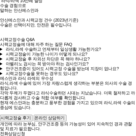
라식/라섹 10만례 달성
수술 경험으로
말하는 안산에스안과
안산에스안과 시력교정 건수 (2023년기준)
수술은 선택이지만, 안전은 필수입니다.
시력교정수술 Q&A
시력교정술에 대해 자주 하는 질문 FAQ
라식,라섹 수술하고 언제부터 일상생활 가능한가요?
시력교정술이 가능한 나이가 어떻게 되나요?
시력교정술 후 자외선 차단은 꼭 해야 하나요?
아벨리노 검사는 꼭 받아야 하는 검사인가요?
안구건조증이 있어도 시력교정 수술을 받는데 지장이 없나요?
시력교정수술을 못하는 경우도 있나요?
에스안과 라식 라섹의 우수성
라식,라섹 수술에 있어 가장 자랑스럽게 생각하는 부분은 의사의 수술 경
험입니다.
각막 두께가 두껍다고 라식수술하던 시대는 지났습니다. 더욱 철저하고 까
다롭게 검사하고 수술 적합 여부를 확인합니다.
현재 에스안과는 충분하고 풍부한 경험을 가지고 있으며 라식,라섹 수술의
중심에 있습니다.
시력교정술 후기
온라인 상담하기
개인에 따라 눈부심, 안구건조증 등의 가능성이 있어 지속적인 경과 관찰
및 치료가 필요합니다.
전화상담신청