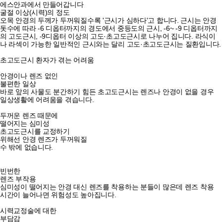
에스안과에서 만들어갑니다
굴절 이상(시력)의 정도
오목 안경의 두께가 두꺼워질수록 '근시가 심하다'고 합니다.
근시는 안경
돗수에 따라 -6 디옵터까지의 경도에서 중등도의 근시, -6~ -9 디옵터까지
의 고도근시, -9디옵터 이상의 고도·초고도근시로 나누어 집니다.
라식이
나 라섹이 가능한 일반적인 근시와는 달리 고도·초고도근시는 질환입니다.
초고도근시 환자가 겪는 어려움
안경이나 렌즈 없인
불편한 일상
바로 앞의 사물도 분간하기 힘든 초고도근시는 렌즈나 안경이 없을 경우
일상생활에 어려움을 겪습니다.
두꺼운 렌즈 때문에
떨어지는 심미성
초고도근시를 교정하기
위해선 안경 렌즈가 두꺼워질
수 밖에 없습니다.
빈번한
렌즈 부작용
심미성이 떨어지는 안경 대신 렌즈를 착용하는 분들이 많은데 렌즈 착용
시간이 늘어나면 위험성도 높아집니다.
시력교정술에 대한
부담감